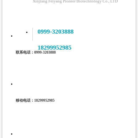
Xinjiang Feiyang Pioneer Biotechnology Co., LTD
0999-3203888
18299952985
联系电话：0999-3203888
移动电话：18299952985